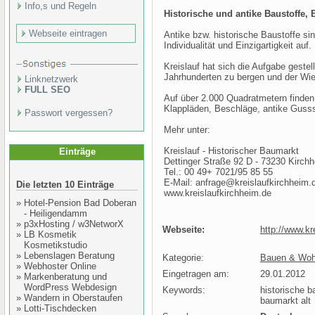
Info,s und Regeln
Historische und antike Baustoffe,
Webseite eintragen
Antike bzw. historische Baustoffe s
Individualität und Einzigartigkeit auf.
Kreislauf hat sich die Aufgabe geste
Jahrhunderten zu bergen und der Wie
Linknetzwerk
FULL SEO
Auf über 2.000 Quadratmetern finden 
Klappläden, Beschläge, antike Gusssä
Passwort vergessen?
Mehr unter:
Kreislauf - Historischer Baumarkt
Einträge
Dettinger Straße 92 D - 73230 Kirch
Tel.: 00 49+ 7021/95 85 55
E-Mail: anfrage@kreislaufkirchheim.
Die letzten 10 Einträge
www.kreislaufkirchheim.de
»
Hotel-Pension Bad Doberan
- Heiligendamm
»
p3xHosting / w3NetworX
Webseite:
http://www.kr
»
LB Kosmetik
Kosmetikstudio
»
Lebenslagen Beratung
Kategorie:
Bauen & Wohn
»
Webhoster Online
Eingetragen am:
29.01.2012
»
Markenberatung und
WordPress Webdesign
Keywords:
historische b
»
Wandern in Oberstaufen
baumarkt alt
»
Lotti-Tischdecken