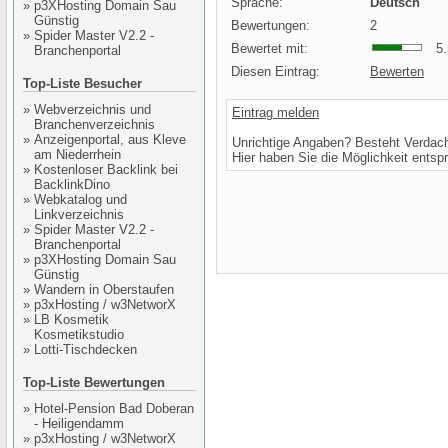
Sprache:
Deutsch
»
p3XHosting Domain Sau
Günstig
Bewertungen:
2
»
Spider Master V2.2 -
Bewertet mit:
5.5
Branchenportal
Diesen Eintrag:
Bewerten
Top-Liste Besucher
»
Webverzeichnis und
Eintrag melden
Branchenverzeichnis
»
Anzeigenportal, aus Kleve
Unrichtige Angaben? Besteht Verdac
am Niederrhein
Hier haben Sie die Möglichkeit entsp
»
Kostenloser Backlink bei
BacklinkDino
»
Webkatalog und
Linkverzeichnis
»
Spider Master V2.2 -
Branchenportal
»
p3XHosting Domain Sau
Günstig
»
Wandern in Oberstaufen
»
p3xHosting / w3NetworX
»
LB Kosmetik
Kosmetikstudio
»
Lotti-Tischdecken
Top-Liste Bewertungen
»
Hotel-Pension Bad Doberan
- Heiligendamm
»
p3xHosting / w3NetworX