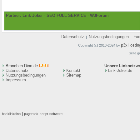
Partner:
Link-Joker
-
SEO FULL SERVICE
-
W3Forum
Datenschutz
Nutzungsbedingungen
Fa
|
|
p3xHostin
Copyright (c) 2013-2024 by
Seite g
Branchen-Dino.de
Unsere Linknetzw
Datenschutz
Kontakt
Link-Joker.de
Nutzungsbedingungen
Sitemap
Impressum
|
backlinkdino
pagerank-script-software