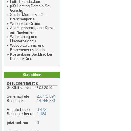
»
Lotti-Tischdecken
»
p3XHosting Domain Sau
Günstig
»
Spider Master V2.2 -
Branchenportal
»
Webhoster Online
»
Anzeigenportal, aus Kleve
am Niederrhein
»
Webkatalog und
Linkverzeichnis
»
Webverzeichnis und
Branchenverzeichnis
»
Kostenloser Backlink bei
BacklinkDino
Statistiken
Besucherstatistik
Gezählt seit dem 12.03.2010
Seitenaufrufe:
25.772.094
Besucher:
14.755.381
Aufrufe heute:
3.472
Besucher heute:
1.184
jetzt online:
9