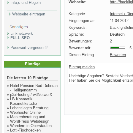
Webseite:
http://backlig
Info,s und Regeln
Kategorie:
Internet / Die
Webseite eintragen
Eingetragen am:
11.04.2012
Keywords:
Backlightfoli
Linknetzwerk
Sprache:
Deutsch
FULL SEO
Bewertungen:
2
Passwort vergessen?
Bewertet mit:
5.5
Diesen Eintrag:
Bewerten
Einträge
Eintrag melden
Unrichtige Angaben? Besteht Verdac
Die letzten 10 Einträge
Hier haben Sie die Möglichkeit entsp
»
Hotel-Pension Bad Doberan
- Heiligendamm
»
p3xHosting / w3NetworX
»
LB Kosmetik
Kosmetikstudio
»
Lebenslagen Beratung
»
Webhoster Online
»
Markenberatung und
WordPress Webdesign
»
Wandern in Oberstaufen
»
Lotti-Tischdecken