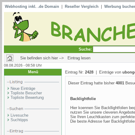
Webhosting inkl. .de Domain
|
Reseller Vergleich
|
Werbung buche
Suche:
Sie befinden sich hier --> Eintrag lesen
08.08.2026 - 08:58 Uhr
Menü
Eintrag Nr:
2428
| Einträge von
ubong
Dieser Eintrag hatte bisher
4001
Besuc
Neue Einträge
Topliste Besucher
Topliste Bewertung
Backlightfolie
Hier koennen Sie Backllightfolien b
nutzen Sie unsere cleveren Angebote
Livesuche
Sie Ihren Leuchtkasten zum perfekten
Suchtipps
Die beste Adresse fuer Backlightfoli