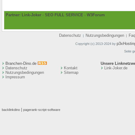
Partner:
Link-Joker
-
SEO FULL SERVICE
-
W3Forum
Datenschutz
Nutzungsbedingungen
Fa
|
|
p3xHostin
Copyright (c) 2013-2024 by
Seite g
Branchen-Dino.de
Unsere Linknetzw
Datenschutz
Kontakt
Link-Joker.de
Nutzungsbedingungen
Sitemap
Impressum
|
backlinkdino
pagerank-script-software