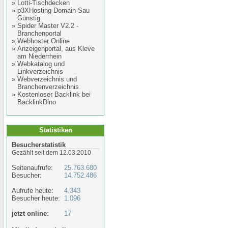
»
Lotti-Tischdecken
»
p3XHosting Domain Sau
Günstig
»
Spider Master V2.2 -
Branchenportal
»
Webhoster Online
»
Anzeigenportal, aus Kleve
am Niederrhein
»
Webkatalog und
Linkverzeichnis
»
Webverzeichnis und
Branchenverzeichnis
»
Kostenloser Backlink bei
BacklinkDino
Statistiken
Besucherstatistik
Gezählt seit dem 12.03.2010
Seitenaufrufe:
25.763.680
Besucher:
14.752.486
Aufrufe heute:
4.343
Besucher heute:
1.096
jetzt online:
17