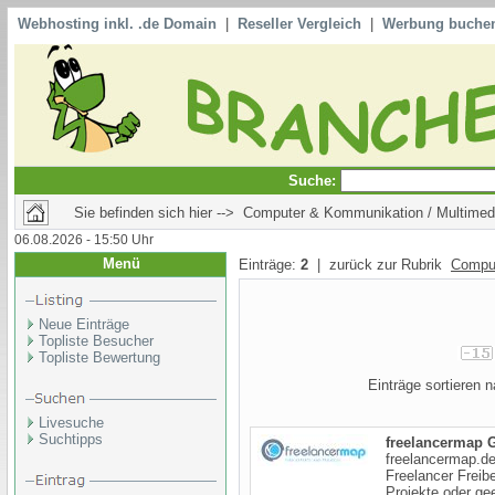
Webhosting inkl. .de Domain
|
Reseller Vergleich
|
Werbung buche
Suche:
Sie befinden sich hier --> Computer & Kommunikation / Multimed
06.08.2026 - 15:50 Uhr
Menü
Einträge:
2
| zurück zur Rubrik
Compu
Neue Einträge
Topliste Besucher
Topliste Bewertung
Einträge sortieren
Livesuche
Suchtipps
freelancermap
freelancermap.de
Freelancer Freib
Projekte oder gee