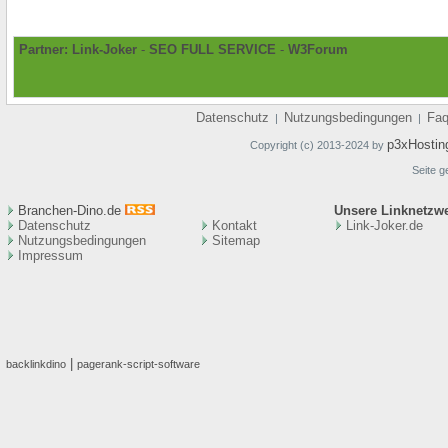
Partner:
Link-Joker
-
SEO FULL SERVICE
-
W3Forum
Datenschutz
Nutzungsbedingungen
Fa
|
|
p3xHostin
Copyright (c) 2013-2024 by
Seite g
Branchen-Dino.de
Unsere Linknetzw
Datenschutz
Kontakt
Link-Joker.de
Nutzungsbedingungen
Sitemap
Impressum
|
backlinkdino
pagerank-script-software