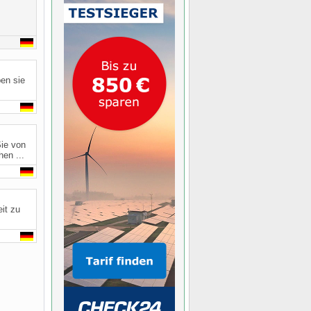
en sie
Sie von
en ...
it zu