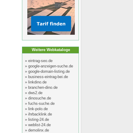
Weitere Webkataloge
»
eintrag-seo.de
»
google-anzeigen-suche.de
»
google-domain-listing.de
»
business-eintrag-bei.de
»
linkdino.de
»
branchen-dino.de
»
dws2.de
»
dinosuche.de
»
fuchs-suche.de
»
link-polo.de
»
ihrbacklink.de
»
listing-24.de
»
weblist-24.de
»
demolinx.de