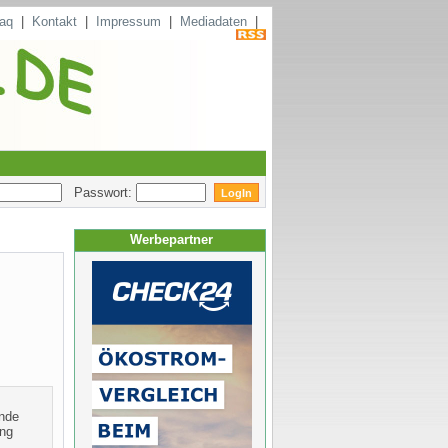
aq
|
Kontakt
|
Impressum
|
Mediadaten
|
Passwort:
Werbepartner
ende
ing