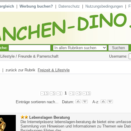
ergleich
|
Werbung buchen?
|
Datenschutz
|
Nutzungsbedingungen
|
F
che:
Username:
 Lifestyle / Freunde & Parnerschaft
| zurück zur Rubrik
Freizeit & Lifestyle
1
Einträge sortieren nach... Datum:
A-z:
Lebenslagen Beratung
Die Internetpräsenz lebenslagen-beratung.de bietet eine umfass
Sammlung von Hinweisen und Informationen zu Themen wie Dat
Beziehungen Flirten das ...