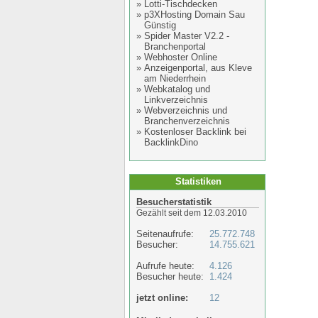
»
Lotti-Tischdecken
»
p3XHosting Domain Sau
Günstig
»
Spider Master V2.2 -
Branchenportal
»
Webhoster Online
»
Anzeigenportal, aus Kleve
am Niederrhein
»
Webkatalog und
Linkverzeichnis
»
Webverzeichnis und
Branchenverzeichnis
»
Kostenloser Backlink bei
BacklinkDino
Statistiken
Besucherstatistik
Gezählt seit dem 12.03.2010
Seitenaufrufe:
25.772.748
Besucher:
14.755.621
Aufrufe heute:
4.126
Besucher heute:
1.424
jetzt online:
12