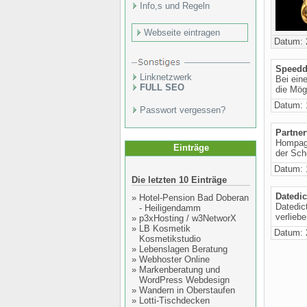
Info,s und Regeln
Webseite eintragen
Datum: 
Speedd
Linknetzwerk
Bei ein
FULL SEO
die Mög
Datum: 
Passwort vergessen?
Partner
Hompage
Einträge
der Sch
Datum: 
Die letzten 10 Einträge
Datedi
»
Hotel-Pension Bad Doberan
Datedic
- Heiligendamm
verliebe
»
p3xHosting / w3NetworX
»
LB Kosmetik
Datum: 
Kosmetikstudio
»
Lebenslagen Beratung
»
Webhoster Online
»
Markenberatung und
WordPress Webdesign
»
Wandern in Oberstaufen
»
Lotti-Tischdecken