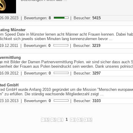
26.09.2023 | Bewertungen:
8
| Besucher:
5415
ating Münster
em Speed Date in Münster lernen acht Männer acht Frauen kennen. Dabei hab
lichkeit sich jeweils sieben Minuten lang kennenzulernen bevor ...
19.12.2011 | Bewertungen:
0
| Besucher:
3219
vermittlung
 mit Bilder der Damen Partnervermittlung Polen. wir sind sicher dass auch 
oenheit der Frauen aus Polen beeindruckt sein werden. Dank unseres polnisch
16.09.2012 | Bewertungen:
0
| Besucher:
3297
cted GmbH
ted GmbH wurde Anfang 2010 gegründet um die Mission "Menschen europawe
n" zu erfüllen. Die ständig wachsende Mitgliederzahl zeigt ...
23.10.2013 | Bewertungen:
0
| Besucher:
3103
1