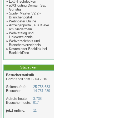
»
Lotti-Tischdecken
»
p3XHosting Domain Sau
Günstig
»
Spider Master V2.2 -
Branchenportal
»
Webhoster Online
»
Anzeigenportal, aus Kleve
am Niederrhein
»
Webkatalog und
Linkverzeichnis
»
Webverzeichnis und
Branchenverzeichnis
»
Kostenloser Backlink bei
BacklinkDino
Statistiken
Besucherstatistik
Gezählt seit dem 12.03.2010
Seitenaufrufe:
25.758.683
Besucher:
14.751.239
Aufrufe heute:
3.738
Besucher heute:
917
jetzt online:
11