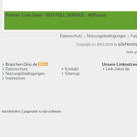
Partner:
Link-Joker
-
SEO FULL SERVICE
-
W3Forum
Datenschutz
Nutzungsbedingungen
Fa
|
|
p3xHostin
Copyright (c) 2013-2024 by
Seite g
Branchen-Dino.de
Unsere Linknetzw
Datenschutz
Kontakt
Link-Joker.de
Nutzungsbedingungen
Sitemap
Impressum
|
backlinkdino
pagerank-script-software