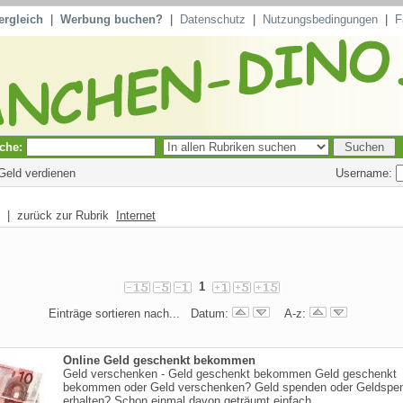
ergleich
|
Werbung buchen?
|
Datenschutz
|
Nutzungsbedingungen
|
F
che:
Username:
 Geld verdienen
| zurück zur Rubrik
Internet
1
Einträge sortieren nach... Datum:
A-z:
Online Geld geschenkt bekommen
Geld verschenken - Geld geschenkt bekommen Geld geschenkt
bekommen oder Geld verschenken? Geld spenden oder Geldspe
erhalten? Schon einmal davon geträumt einfach ...