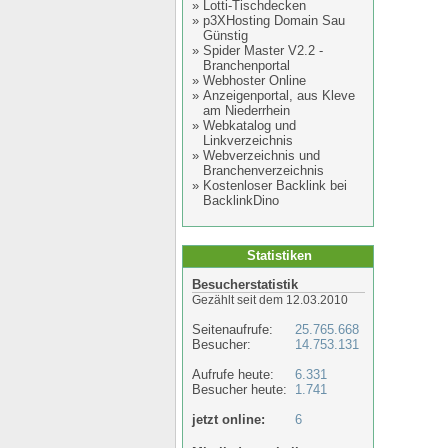
»
Lotti-Tischdecken
»
p3XHosting Domain Sau
Günstig
»
Spider Master V2.2 -
Branchenportal
»
Webhoster Online
»
Anzeigenportal, aus Kleve
am Niederrhein
»
Webkatalog und
Linkverzeichnis
»
Webverzeichnis und
Branchenverzeichnis
»
Kostenloser Backlink bei
BacklinkDino
Statistiken
Besucherstatistik
Gezählt seit dem 12.03.2010
Seitenaufrufe:
25.765.668
Besucher:
14.753.131
Aufrufe heute:
6.331
Besucher heute:
1.741
jetzt online:
6