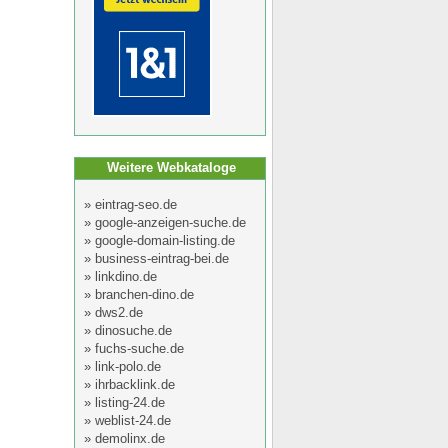
Weitere Webkataloge
»
eintrag-seo.de
»
google-anzeigen-suche.de
»
google-domain-listing.de
»
business-eintrag-bei.de
»
linkdino.de
»
branchen-dino.de
»
dws2.de
»
dinosuche.de
»
fuchs-suche.de
»
link-polo.de
»
ihrbacklink.de
»
listing-24.de
»
weblist-24.de
»
demolinx.de