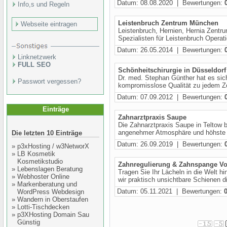
Datum: 08.08.2020 | Bewertungen:
Info,s und Regeln
Leistenbruch Zentrum München
Webseite eintragen
Leistenbruch, Hernien, Hernia Zentru
Spezialisten für Leistenbruch Opera
Datum: 26.05.2014 | Bewertungen:
Linknetzwerk
FULL SEO
Schönheitschirurgie in Düsseldorf
Dr. med. Stephan Günther hat es sich
Passwort vergessen?
kompromisslose Qualität zu jedem Ze
Datum: 07.09.2012 | Bewertungen:
Einträge
Zahnarztpraxis Saupe
Die Zahnarztpraxis Saupe in Teltow b
angenehmer Atmosphäre und höhste Q
Die letzten 10 Einträge
Datum: 26.09.2019 | Bewertungen:
»
p3xHosting / w3NetworX
»
LB Kosmetik
Kosmetikstudio
Zahnregulierung & Zahnspange Vo
»
Lebenslagen Beratung
Tragen Sie Ihr Lächeln in die Welt h
»
Webhoster Online
wir praktisch unsichtbare Schienen di
»
Markenberatung und
Datum: 05.11.2021 | Bewertungen:
WordPress Webdesign
»
Wandern in Oberstaufen
»
Lotti-Tischdecken
»
p3XHosting Domain Sau
Günstig