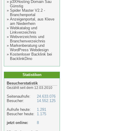
»
p3XHosting Domain Sau
Günstig
»
Spider Master V2.2 -
Branchenportal
»
Anzeigenportal, aus Kleve
am Niederrhein
»
Webkatalog und
Linkverzeichnis
»
Webverzeichnis und
Branchenverzeichnis
»
Markenberatung und
WordPress Webdesign
»
Kostenloser Backlink bei
BacklinkDino
Statistiken
Besucherstatistik
Gezählt seit dem 12.03.2010
Seitenaufrufe:
24.633.076
Besucher:
14.552.125
Aufrufe heute:
1.291
Besucher heute:
1.175
jetzt online:
8