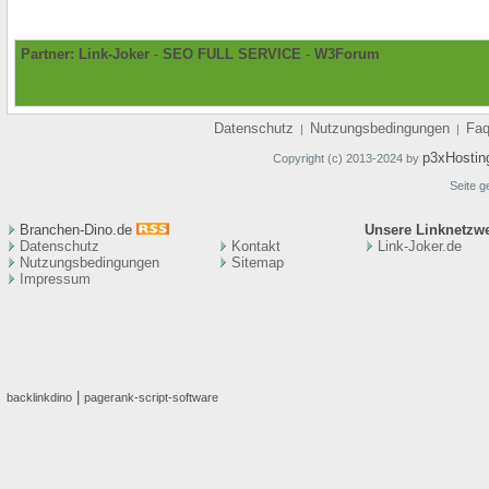
Partner:
Link-Joker
-
SEO FULL SERVICE
-
W3Forum
Datenschutz
Nutzungsbedingungen
Fa
|
|
p3xHostin
Copyright (c) 2013-2024 by
Seite g
Branchen-Dino.de
Unsere Linknetzw
Datenschutz
Kontakt
Link-Joker.de
Nutzungsbedingungen
Sitemap
Impressum
|
backlinkdino
pagerank-script-software