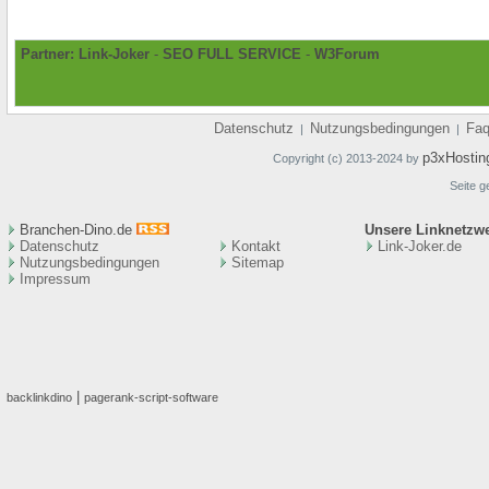
Partner:
Link-Joker
-
SEO FULL SERVICE
-
W3Forum
Datenschutz
Nutzungsbedingungen
Fa
|
|
p3xHostin
Copyright (c) 2013-2024 by
Seite g
Branchen-Dino.de
Unsere Linknetzw
Datenschutz
Kontakt
Link-Joker.de
Nutzungsbedingungen
Sitemap
Impressum
|
backlinkdino
pagerank-script-software