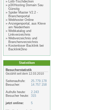
»
Lotti-Tischdecken
»
p3XHosting Domain Sau
Günstig
»
Spider Master V2.2 -
Branchenportal
»
Webhoster Online
»
Anzeigenportal, aus Kleve
am Niederrhein
»
Webkatalog und
Linkverzeichnis
»
Webverzeichnis und
Branchenverzeichnis
»
Kostenloser Backlink bei
BacklinkDino
Statistiken
Besucherstatistik
Gezählt seit dem 12.03.2010
Seitenaufrufe:
25.779.178
Besucher:
14.757.158
Aufrufe heute:
2.243
Besucher heute:
315
jetzt online:
5