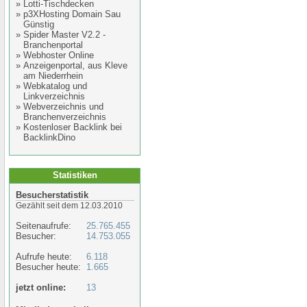
»
Lotti-Tischdecken
»
p3XHosting Domain Sau
Günstig
»
Spider Master V2.2 -
Branchenportal
»
Webhoster Online
»
Anzeigenportal, aus Kleve
am Niederrhein
»
Webkatalog und
Linkverzeichnis
»
Webverzeichnis und
Branchenverzeichnis
»
Kostenloser Backlink bei
BacklinkDino
Statistiken
Besucherstatistik
Gezählt seit dem 12.03.2010
Seitenaufrufe:
25.765.455
Besucher:
14.753.055
Aufrufe heute:
6.118
Besucher heute:
1.665
jetzt online:
13