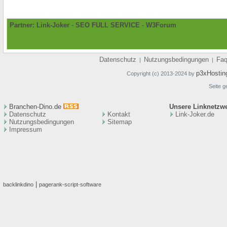
Partner:
Link-Joker
-
SEO FULL SERVICE
-
W3Forum
Datenschutz
Nutzungsbedingungen
Fa
|
|
p3xHostin
Copyright (c) 2013-2024 by
Seite g
Branchen-Dino.de
Unsere Linknetzw
Datenschutz
Kontakt
Link-Joker.de
Nutzungsbedingungen
Sitemap
Impressum
|
backlinkdino
pagerank-script-software