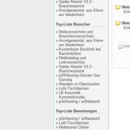
»
Spider Master V2.2 -
Branchenportal
Webl
»
Anzeigenportal, aus Kleve
Eintr
am Niederrhein
Webs
Top-Liste Besucher
Eintr
»
Webverzeichnis und
Branchenverzeichnis
»
Anzeigenportal, aus Kleve
am Niederrhein
Kein
»
Kostenloser Backlink bei
BacklinkDino
»
Webkatalog und
Linkverzeichnis
»
Spider Master V2.2 -
Branchenportal
»
p3XHosting Domain Sau
Günstig
»
Wandern in Oberstaufen
»
Lotti-Tischdecken
»
LB Kosmetik
Kosmetikstudio
»
p3xHosting / w3NetworX
Top-Liste Bewertungen
»
p3xHosting / w3NetworX
»
Lotti-Tischdecken
»
Webhoster Online