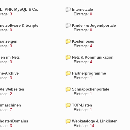
, PHP, MySQL & Co.
Internetcafe
äge:
3
Einträge:
0
netsoftware & Scripte
Kinder- & Jugendportale
äge:
0
Einträge:
0
nanzeigen
Kostenloses
äge:
3
Einträge:
4
en im Netz
Netz & Kommunikation
äge:
3
Einträge:
4
ne-Archive
Partnerprogramme
äge:
3
Einträge:
1
ate Webseiten
Schnäppchenportale
äge:
2
Einträge:
1
maschinen
TOP-Listen
äge:
7
Einträge:
1
oster/Domains
Webkataloge & Linklisten
äge:
3
Einträge:
14