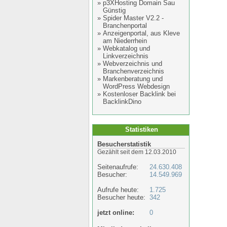
»
p3XHosting Domain Sau
Günstig
»
Spider Master V2.2 -
Branchenportal
»
Anzeigenportal, aus Kleve
am Niederrhein
»
Webkatalog und
Linkverzeichnis
»
Webverzeichnis und
Branchenverzeichnis
»
Markenberatung und
WordPress Webdesign
»
Kostenloser Backlink bei
BacklinkDino
Statistiken
Besucherstatistik
Gezählt seit dem 12.03.2010
Seitenaufrufe:
24.630.408
Besucher:
14.549.969
Aufrufe heute:
1.725
Besucher heute:
342
jetzt online:
0