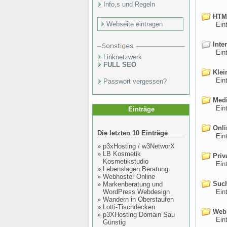
Info,s und Regeln
HTML
Webseite eintragen
Eintr
Inter
Eintr
Linknetzwerk
FULL SEO
Klei
Eintr
Passwort vergessen?
Medi
Eintr
Einträge
Onli
Die letzten 10 Einträge
Eintr
»
p3xHosting / w3NetworX
»
LB Kosmetik
Priv
Kosmetikstudio
Eintr
»
Lebenslagen Beratung
»
Webhoster Online
Such
»
Markenberatung und
WordPress Webdesign
Eintr
»
Wandern in Oberstaufen
»
Lotti-Tischdecken
Webh
»
p3XHosting Domain Sau
Eintr
Günstig