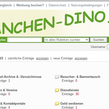
ergleich
|
Werbung buchen?
|
Datenschutz
|
Nutzungsbedingungen
|
F
che:
Username:
15
| sämtliche Einträge
anzeigen
| neue Einträge
anzeigen
el-Archive & -Verzeichnisse
Besucher- & Bannertausch
äge:
1
Einträge:
0
s & Vereine
Dienstleister
äge:
0
Einträge:
30
 & Kontaktportale
Geld verdienen
äge:
4
Einträge:
1