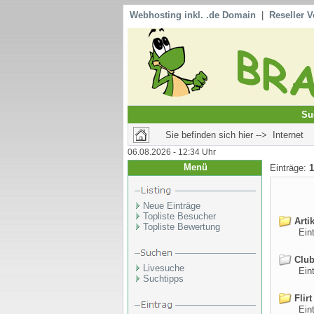
Webhosting inkl. .de Domain
|
Reseller V
Su
Sie befinden sich hier --> Internet
06.08.2026 - 12:34 Uhr
Menü
Einträge:
1
Neue Einträge
Topliste Besucher
Artik
Topliste Bewertung
Eintr
Club
Livesuche
Eintr
Suchtipps
Flirt
Eintr