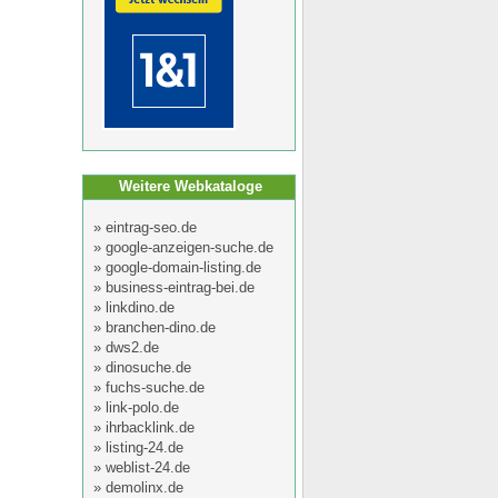
Weitere Webkataloge
»
eintrag-seo.de
»
google-anzeigen-suche.de
»
google-domain-listing.de
»
business-eintrag-bei.de
»
linkdino.de
»
branchen-dino.de
»
dws2.de
»
dinosuche.de
»
fuchs-suche.de
»
link-polo.de
»
ihrbacklink.de
»
listing-24.de
»
weblist-24.de
»
demolinx.de