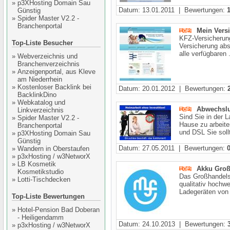
»
p3XHosting Domain Sau
Datum: 13.01.2011 | Bewertungen:
Günstig
»
Spider Master V2.2 -
Branchenportal
Mein Vers
KFZ-Versicherung
Top-Liste Besucher
Versicherung ab
alle verfügbaren .
»
Webverzeichnis und
Branchenverzeichnis
»
Anzeigenportal, aus Kleve
am Niederrhein
»
Kostenloser Backlink bei
Datum: 20.01.2012 | Bewertungen:
BacklinkDino
»
Webkatalog und
Abwechslu
Linkverzeichnis
Sind Sie in der 
»
Spider Master V2.2 -
Hause zu arbeite
Branchenportal
und DSL Sie sollt
»
p3XHosting Domain Sau
Günstig
Datum: 27.05.2011 | Bewertungen:
»
Wandern in Oberstaufen
»
p3xHosting / w3NetworX
»
LB Kosmetik
Akku Groß
Kosmetikstudio
Das Großhandels
»
Lotti-Tischdecken
qualitativ hoch
Ladegeräten von 
Top-Liste Bewertungen
»
Hotel-Pension Bad Doberan
- Heiligendamm
Datum: 24.10.2013 | Bewertungen:
»
p3xHosting / w3NetworX