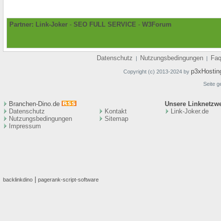
Partner:
Link-Joker
-
SEO FULL SERVICE
-
W3Forum
Datenschutz
Nutzungsbedingungen
Fa
|
|
p3xHostin
Copyright (c) 2013-2024 by
Seite g
Branchen-Dino.de
Unsere Linknetzw
Datenschutz
Kontakt
Link-Joker.de
Nutzungsbedingungen
Sitemap
Impressum
|
backlinkdino
pagerank-script-software