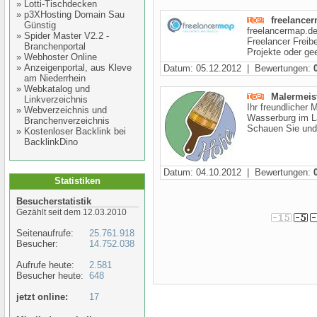
»
Lotti-Tischdecken
»
p3XHosting Domain Sau
freelanc
Günstig
freelancermap.de
»
Spider Master V2.2 -
Freelancer Freib
Branchenportal
Projekte oder gee
»
Webhoster Online
»
Anzeigenportal, aus Kleve
Datum: 05.12.2012 | Bewertungen:
am Niederrhein
»
Webkatalog und
Malermeist
Linkverzeichnis
Ihr freundlicher
»
Webverzeichnis und
Wasserburg im La
Branchenverzeichnis
Schauen Sie und 
»
Kostenloser Backlink bei
BacklinkDino
Datum: 04.10.2012 | Bewertungen:
Statistiken
Besucherstatistik
Gezählt seit dem 12.03.2010
Seitenaufrufe:
25.761.918
Besucher:
14.752.038
Aufrufe heute:
2.581
Besucher heute:
648
jetzt online:
17