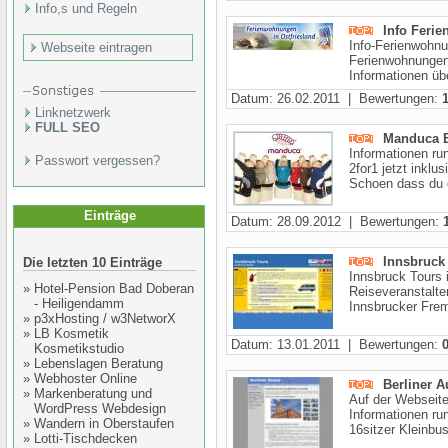
Info,s und Regeln
Info Feri
Info-Ferienwohnun
Webseite eintragen
Ferienwohnungen-
Informationen übe
Datum: 26.02.2011 | Bewertungen:
Linknetzwerk
FULL SEO
Manduca B
Informationen r
Passwort vergessen?
2for1 jetzt inkl
Schoen dass du di
Einträge
Datum: 28.09.2012 | Bewertungen:
Innsbruck 
Die letzten 10 Einträge
Innsbruck Tours 
»
Hotel-Pension Bad Doberan
Reiseveranstalter
- Heiligendamm
Innsbrucker Frem
»
p3xHosting / w3NetworX
»
LB Kosmetik
Datum: 13.01.2011 | Bewertungen:
Kosmetikstudio
»
Lebenslagen Beratung
»
Webhoster Online
Berliner A
»
Markenberatung und
Auf der Webseite
WordPress Webdesign
Informationen r
»
Wandern in Oberstaufen
16sitzer Kleinbus
»
Lotti-Tischdecken