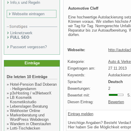
Info,s und Regeln
Automotive Cleff
Webseite eintragen
Eine hochwertige Autolackierung set
Können voraus. Wir stellen höchste 
wir Tag für Tag. Normgerechte Unfal
Reparatur bis zur Autoaufbereitung. 
Linknetzwerk
dürfen.
FULL SEO
Passwort vergessen?
Webseite:
http://autolac
Kategorie:
Auto & Verkeh
Einträge
Eingetragen am:
27.11.2013
Keywords:
Autolackieru
Die letzten 10 Einträge
Sprache:
Deutsch
»
Hotel-Pension Bad Doberan
Bewertungen:
2
- Heiligendamm
»
p3xHosting / w3NetworX
Bewertet mit:
5.5
»
LB Kosmetik
Kosmetikstudio
Diesen Eintrag:
Bewerten
»
Lebenslagen Beratung
»
Webhoster Online
Eintrag melden
»
Markenberatung und
WordPress Webdesign
Unrichtige Angaben? Besteht Verdac
»
Wandern in Oberstaufen
Hier haben Sie die Möglichkeit entsp
»
Lotti-Tischdecken