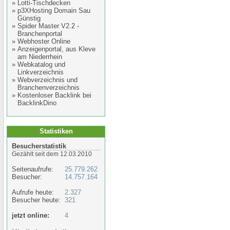
»
Lotti-Tischdecken
»
p3XHosting Domain Sau
Günstig
»
Spider Master V2.2 -
Branchenportal
»
Webhoster Online
»
Anzeigenportal, aus Kleve
am Niederrhein
»
Webkatalog und
Linkverzeichnis
»
Webverzeichnis und
Branchenverzeichnis
»
Kostenloser Backlink bei
BacklinkDino
Statistiken
Besucherstatistik
Gezählt seit dem 12.03.2010
Seitenaufrufe:
25.779.262
Besucher:
14.757.164
Aufrufe heute:
2.327
Besucher heute:
321
jetzt online:
4