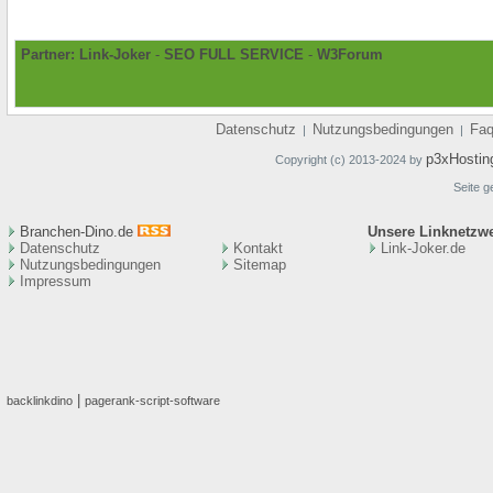
Partner:
Link-Joker
-
SEO FULL SERVICE
-
W3Forum
Datenschutz
Nutzungsbedingungen
Fa
|
|
p3xHostin
Copyright (c) 2013-2024 by
Seite g
Branchen-Dino.de
Unsere Linknetzw
Datenschutz
Kontakt
Link-Joker.de
Nutzungsbedingungen
Sitemap
Impressum
|
backlinkdino
pagerank-script-software