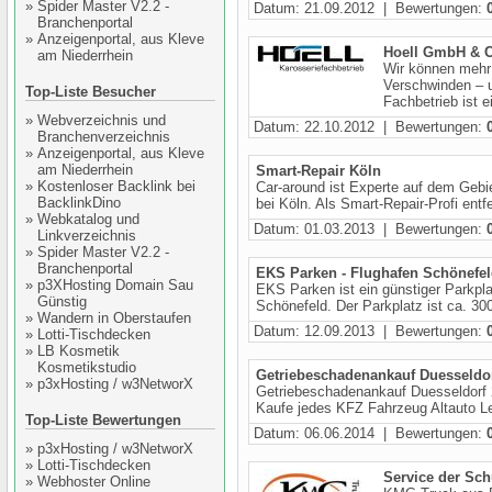
»
Spider Master V2.2 -
Datum: 21.09.2012 | Bewertungen:
Branchenportal
»
Anzeigenportal, aus Kleve
Hoell GmbH & 
am Niederrhein
Wir können mehr 
Verschwinden – u
Top-Liste Besucher
Fachbetrieb ist ei
»
Webverzeichnis und
Datum: 22.10.2012 | Bewertungen:
Branchenverzeichnis
»
Anzeigenportal, aus Kleve
am Niederrhein
Smart-Repair Köln
»
Kostenloser Backlink bei
Car-around ist Experte auf dem Gebie
BacklinkDino
bei Köln. Als Smart-Repair-Profi entf
»
Webkatalog und
Datum: 01.03.2013 | Bewertungen:
Linkverzeichnis
»
Spider Master V2.2 -
Branchenportal
EKS Parken - Flughafen Schönefe
»
p3XHosting Domain Sau
EKS Parken ist ein günstiger Parkpla
Günstig
Schönefeld. Der Parkplatz ist ca. 30
»
Wandern in Oberstaufen
Datum: 12.09.2013 | Bewertungen:
»
Lotti-Tischdecken
»
LB Kosmetik
Kosmetikstudio
Getriebeschadenankauf Duesseldo
»
p3xHosting / w3NetworX
Getriebeschadenankauf Duesseldorf 
Kaufe jedes KFZ Fahrzeug Altauto Le
Top-Liste Bewertungen
Datum: 06.06.2014 | Bewertungen:
»
p3xHosting / w3NetworX
»
Lotti-Tischdecken
Service der Sch
»
Webhoster Online