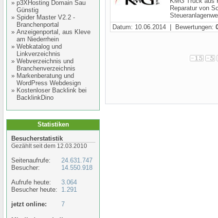
KMG Truck aus Po
»
p3XHosting Domain Sau
Reparatur von S
Günstig
Steueranlagenwec
»
Spider Master V2.2 -
Branchenportal
Datum: 10.06.2014 | Bewertungen:
»
Anzeigenportal, aus Kleve
am Niederrhein
»
Webkatalog und
Linkverzeichnis
»
Webverzeichnis und
Branchenverzeichnis
»
Markenberatung und
WordPress Webdesign
»
Kostenloser Backlink bei
BacklinkDino
Statistiken
Besucherstatistik
Gezählt seit dem 12.03.2010
Seitenaufrufe:
24.631.747
Besucher:
14.550.918
Aufrufe heute:
3.064
Besucher heute:
1.291
jetzt online:
7