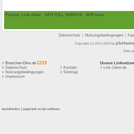
Partner:
Link-Joker
-
SEO FULL SERVICE
-
W3Forum
Datenschutz
Nutzungsbedingungen
Fa
|
|
p3xHostin
Copyright (c) 2013-2024 by
Seite g
Branchen-Dino.de
Unsere Linknetzw
Datenschutz
Kontakt
Link-Joker.de
Nutzungsbedingungen
Sitemap
Impressum
|
backlinkdino
pagerank-script-software