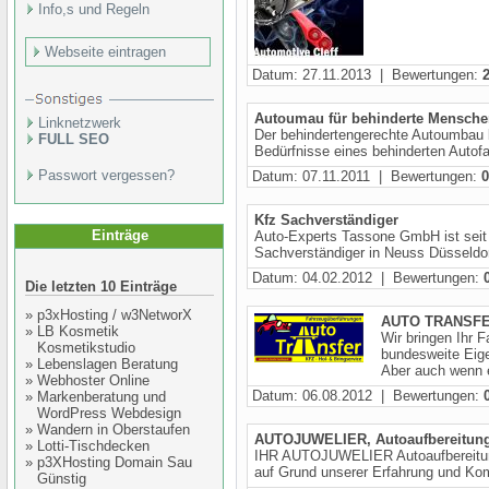
Info,s und Regeln
Webseite eintragen
Datum: 27.11.2013 | Bewertungen:
Autoumau für behinderte Mensch
Linknetzwerk
Der behindertengerechte Autoumbau bi
FULL SEO
Bedürfnisse eines behinderten Autofa
Passwort vergessen?
Datum: 07.11.2011 | Bewertungen:
0
Kfz Sachverständiger
Einträge
Auto-Experts Tassone GmbH ist seit 
Sachverständiger in Neuss Düsseldo
Datum: 04.02.2012 | Bewertungen:
Die letzten 10 Einträge
»
p3xHosting / w3NetworX
AUTO TRANSF
»
LB Kosmetik
Wir bringen Ihr F
Kosmetikstudio
bundesweite Eige
»
Lebenslagen Beratung
Aber auch wenn 
»
Webhoster Online
Datum: 06.08.2012 | Bewertungen:
»
Markenberatung und
WordPress Webdesign
»
Wandern in Oberstaufen
AUTOJUWELIER, Autoaufbereitung
»
Lotti-Tischdecken
IHR AUTOJUWELIER Autoaufbereitung
»
p3XHosting Domain Sau
auf Grund unserer Erfahrung und Komp
Günstig