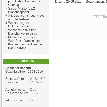
»
p3XHosting Domain Sau
Datum: 29.09.2013 | Bewertungen:
Günstig
»
Spider Master V2.2 -
Branchenportal
»
Anzeigenportal, aus Kleve
am Niederrhein
»
Webkatalog und
Linkverzeichnis
»
Webverzeichnis und
Branchenverzeichnis
»
Markenberatung und
WordPress Webdesign
»
Kostenloser Backlink bei
BacklinkDino
Statistiken
Besucherstatistik
Gezählt seit dem 12.03.2010
Seitenaufrufe:
24.634.642
Besucher:
14.552.813
Aufrufe heute:
2.857
Besucher heute:
1.863
jetzt online:
12