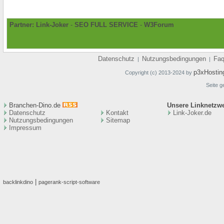
Partner:
Link-Joker
-
SEO FULL SERVICE
-
W3Forum
Datenschutz
Nutzungsbedingungen
Fa
|
|
p3xHostin
Copyright (c) 2013-2024 by
Seite g
Branchen-Dino.de
Unsere Linknetzw
Datenschutz
Kontakt
Link-Joker.de
Nutzungsbedingungen
Sitemap
Impressum
|
backlinkdino
pagerank-script-software