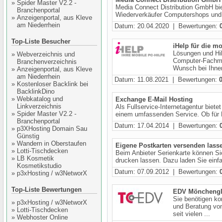
»
Spider Master V2.2 -
Media Connect Distribution GmbH biet
Branchenportal
Wiederverkäufer Computershops und is
»
Anzeigenportal, aus Kleve
am Niederrhein
Datum: 20.04.2020 | Bewertungen:
Top-Liste Besucher
iHelp für die m
Lösungen und Hil
»
Webverzeichnis und
Computer-Fachma
Branchenverzeichnis
Wunsch bei Ihne
»
Anzeigenportal, aus Kleve
am Niederrhein
Datum: 11.08.2021 | Bewertungen:
»
Kostenloser Backlink bei
BacklinkDino
»
Webkatalog und
Exchange E-Mail Hosting
Linkverzeichnis
Als Fullservice-Internetagentur biet
»
Spider Master V2.2 -
einem umfassenden Service. Ob für P
Branchenportal
Datum: 17.04.2014 | Bewertungen:
»
p3XHosting Domain Sau
Günstig
»
Wandern in Oberstaufen
Eigene Postkarten versenden lass
»
Lotti-Tischdecken
Beim Anbieter Serienkarte können Sie
»
LB Kosmetik
drucken lassen. Dazu laden Sie einfa
Kosmetikstudio
Datum: 07.09.2012 | Bewertungen:
»
p3xHosting / w3NetworX
Top-Liste Bewertungen
EDV Möncheng
Sie benötigen k
»
p3xHosting / w3NetworX
und Beratung vo
»
Lotti-Tischdecken
seit vielen ...
»
Webhoster Online