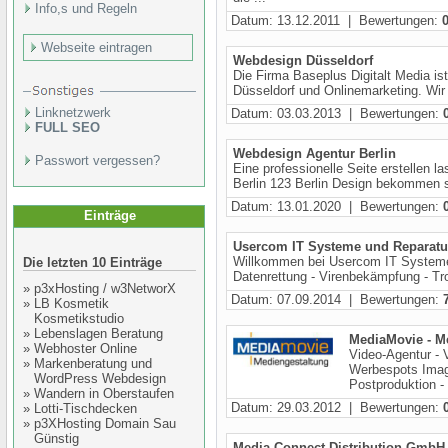
Info,s und Regeln
Datum: 13.12.2011 | Bewertungen:
Webseite eintragen
Webdesign Düsseldorf
Die Firma Baseplus Digitalt Media 
Düsseldorf und Onlinemarketing. Wir
Linknetzwerk
Datum: 03.03.2013 | Bewertungen:
FULL SEO
Webdesign Agentur Berlin
Passwort vergessen?
Eine professionelle Seite erstellen l
Berlin 123 Berlin Design bekommen si
Datum: 13.01.2020 | Bewertungen:
Einträge
Usercom IT Systeme und Reparatu
Willkommen bei Usercom IT Systeme 
Die letzten 10 Einträge
Datenrettung - Virenbekämpfung - Tr
»
p3xHosting / w3NetworX
Datum: 07.09.2014 | Bewertungen:
»
LB Kosmetik
Kosmetikstudio
»
Lebenslagen Beratung
MediaMovie - M
»
Webhoster Online
Video-Agentur - 
»
Markenberatung und
Werbespots Imag
WordPress Webdesign
Postproduktion - s
»
Wandern in Oberstaufen
Datum: 29.03.2012 | Bewertungen:
»
Lotti-Tischdecken
»
p3XHosting Domain Sau
Günstig
Media Connect Distribution GmbH